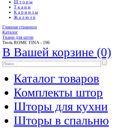
Ш
т
о
р
ы
Т
к
а
н
и
К
а
р
н
и
з
ы
Ж
а
л
ю
з
и
Главная страница
Каталог
Ткани для штор
Тюль ROME TINA - 196
В Вашей корзине (0)
Каталог товаров
Комплекты штор
Шторы для кухни
Шторы в спальню