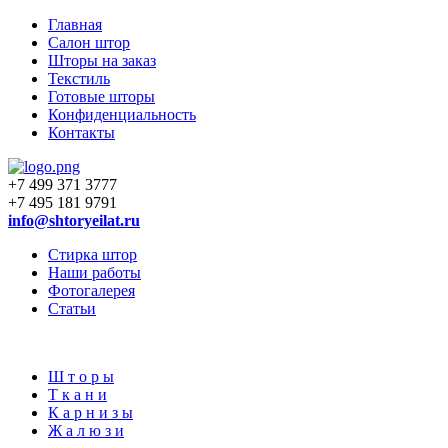
Главная
Салон штор
Шторы на заказ
Текстиль
Готовые шторы
Конфиденциальность
Контакты
+7 499 371 3777
+7 495 181 9791
info@shtoryeilat.ru
Стирка штор
Наши работы
Фотогалерея
Статьи
Ш
т
о
р
ы
Т
к
а
н
и
К
а
р
н
и
з
ы
Ж
а
л
ю
з
и