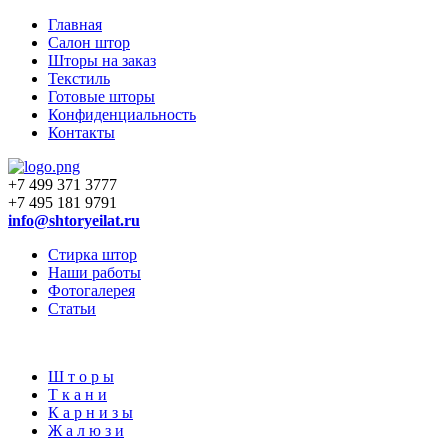
Главная
Салон штор
Шторы на заказ
Текстиль
Готовые шторы
Конфиденциальность
Контакты
+7 499 371 3777
+7 495 181 9791
info@shtoryeilat.ru
Стирка штор
Наши работы
Фотогалерея
Статьи
Ш
т
о
р
ы
Т
к
а
н
и
К
а
р
н
и
з
ы
Ж
а
л
ю
з
и