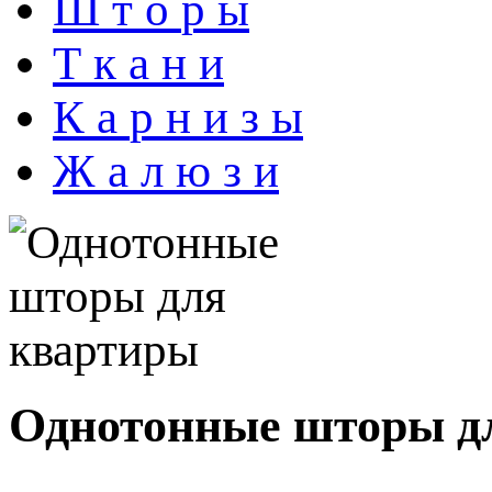
Ш
т
о
р
ы
Т
к
а
н
и
К
а
р
н
и
з
ы
Ж
а
л
ю
з
и
Однотонные шторы д