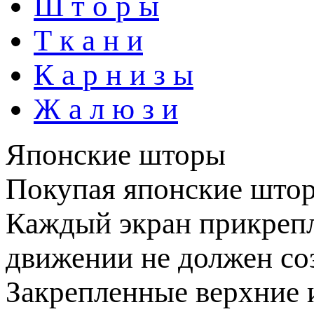
Ш
т
о
р
ы
Т
к
а
н
и
К
а
р
н
и
з
ы
Ж
а
л
ю
з
и
Японские шторы
Покупая японские штор
Каждый экран прикрепле
движении не должен соз
Закрепленные верхние 