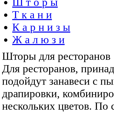
Ш
т
о
р
ы
Т
к
а
н
и
К
а
р
н
и
з
ы
Ж
а
л
ю
з
и
Шторы для ресторанов
Для ресторанов, принад
подойдут занавеси с п
драпировки, комбиниро
нескольких цветов. По 