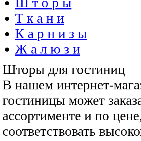
Ш
т
о
р
ы
Т
к
а
н
и
К
а
р
н
и
з
ы
Ж
а
л
ю
з
и
Шторы для гостиниц
В нашем интернет-мага
гостиницы может заказ
ассортименте и по цене
соответствовать высок